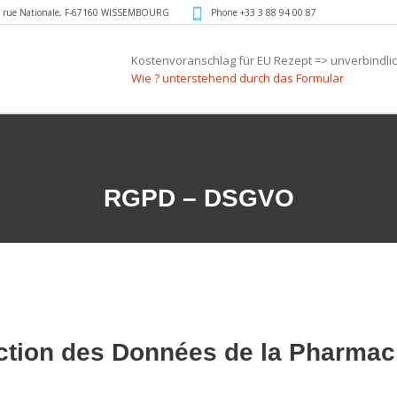
 rue Nationale
,
F-67160 WISSEMBOURG
Phone +33 3 88 94 00 87
Kostenvoranschlag für EU Rezept => unverbindlic
Wie ? unterstehend durch das Formular
RGPD – DSGVO
ection des Données de la Pharmaci