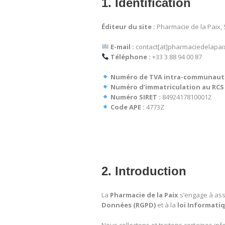
1. Identification
Éditeur du site :
Pharmacie de la Paix, S
E-mail :
contact[at]pharmaciedelapai
Téléphone :
+33 3 88 94 00 87
Numéro de TVA intra-communauta
Numéro d’immatriculation au RCS 
Numéro SIRET :
84924178100012
Code APE :
4773Z
2. Introduction
La
Pharmacie de la Paix
s’engage à ass
Données (RGPD)
et à la
loi Informatiq