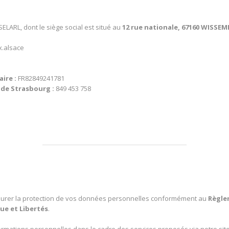
ELARL, dont le siège social est situé au
12 rue nationale, 67160 WISS
x.alsace
ire :
FR82849241781
de Strasbourg :
849 453 758
urer la protection de vos données personnelles conformément au
Règle
ue et Libertés
.