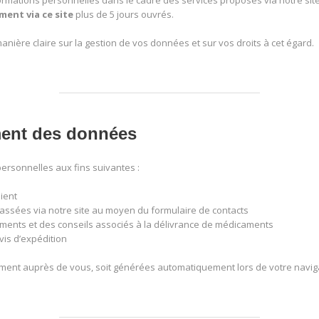
formations personnelles dans le cadre des services proposés via notre site
ment via ce site
plus de 5 jours ouvrés.
anière claire sur la gestion de vos données et sur vos droits à cet égard.
ement des données
ersonnelles aux fins suivantes :
ient
ssées via notre site au moyen du formulaire de contacts
nts et des conseils associés à la délivrance de médicaments
vis d’expédition
ement auprès de vous, soit générées automatiquement lors de votre navigat