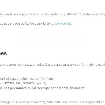
 demande, nous pourrons vous demander un justificatif d’identité avant d’y
 avez la possibilité de saisir la
CNIL
(
www.cnil.fr
).
ées
es mesures de protection adaptées pour sécuriser vos informations et uti
eul l’utilisateur détient cette information
és (HTTPS, SSL, O2AUTH
, par IP)
seules personnes autorisées
(personnel de la pharmacie)
(hébergeur, service de paiement), nous nous assurons qu’ils respectent de