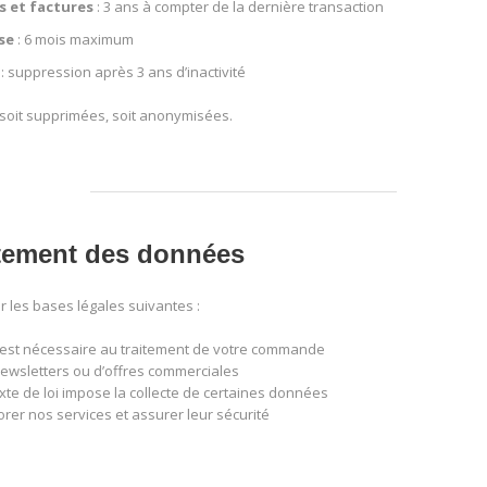
 et factures
: 3 ans à compter de la dernière transaction
se
: 6 mois maximum
: suppression après 3 ans d’inactivité
 soit supprimées, soit anonymisées.
aitement des données
 les bases légales suivantes :
il est nécessaire au traitement de votre commande
newsletters ou d’offres commerciales
exte de loi impose la collecte de certaines données
orer nos services et assurer leur sécurité