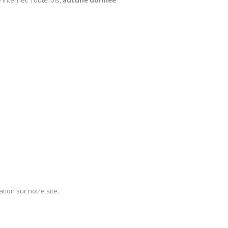
 internet. Toutefois,
aucune donnée
ion sur notre site.